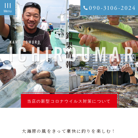
Menu
釣果情報
当店の新型コロナウイルス対策について
大海原の風をきって豪快に釣りを楽しむ！