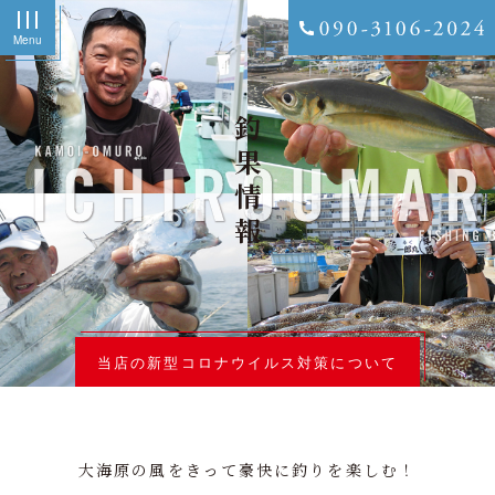
Menu
釣果情報
当店の新型コロナウイルス対策について
大海原の風をきって豪快に釣りを楽しむ！