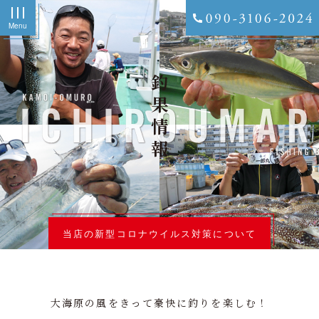
Menu
釣果情報
当店の新型コロナウイルス対策について
大海原の風をきって豪快に釣りを楽しむ！