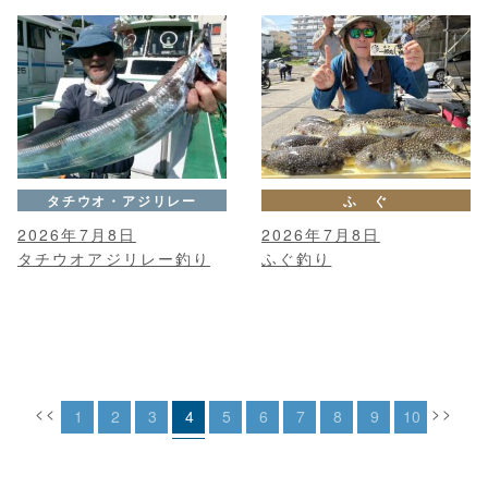
タチウオ・アジリレー
ふ ぐ
2026年7月8日
2026年7月8日
タチウオアジリレー釣り
ふぐ釣り
<<
>>
1
2
3
4
5
6
7
8
9
10