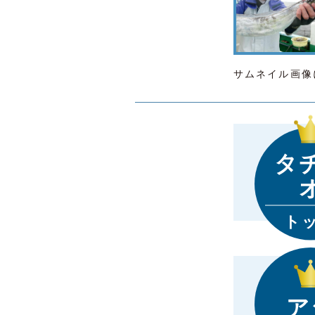
サムネイル画像
タ
ト
ア