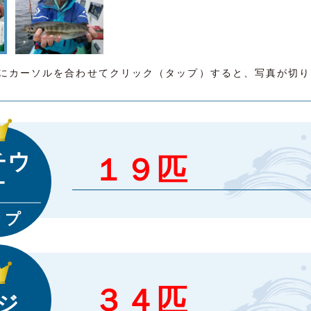
にカーソルを合わせてクリック（タップ）すると、写真が切り
チウ
１９匹
オ
ップ
３４匹
ジ