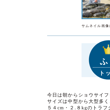
サムネイル画像
ふ
ト
今日は朝からショウサイフ
サイズは中型から大型多く
５４cm・２.８kgのトラ