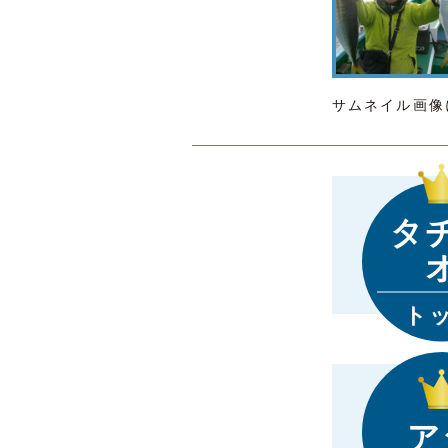
サムネイル画像
タ
ト
ア