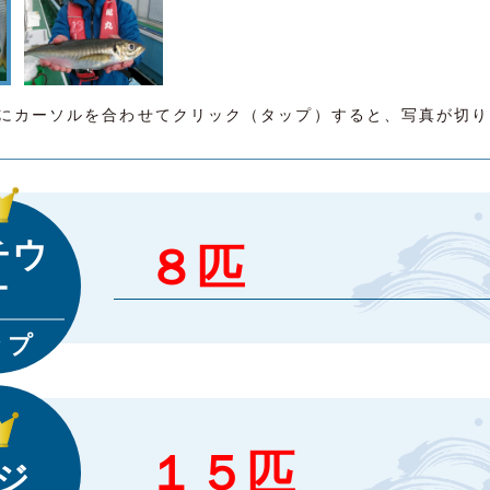
にカーソルを合わせてクリック（タップ）すると、写真が切り
チウ
８匹
オ
ップ
１５匹
ジ