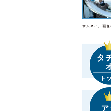
サムネイル画像
タ
ト
ア