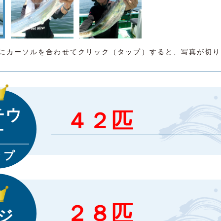
にカーソルを合わせてクリック（タップ）すると、写真が切り
チウ
４２匹
オ
ップ
２８匹
ジ