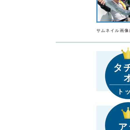
サムネイル画像
タ
ト
ア