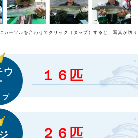
にカーソルを合わせてクリック（タップ）すると、写真が切り
チウ
１６匹
オ
ップ
２６匹
ジ