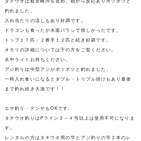
タチウオは観音崎沖を攻め、朝から反応ありポツポツと
釣れました。
入れ当たりの流しもあり好調です。
ドラゴンも食ったが水面バラシで惜しかったです。
トップ１７匹・２番手１２匹と続き好調です。
オモリの詳細については下の方をご覧ください。
水中ライトお持ちください。
アジ釣りは中型アジがポツポツと釣れました。
一時入れ食いになるとダブル・トリプル掛けもあり最後
まで釣れ続き大漁です！！
エサ釣り・テンヤもOKです。
タチウオ釣りはPライン３～４号以上は使用不可になりま
す。
レンタルの方はタチウオ用の竿とアジ釣りの竿２本のレ